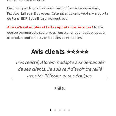
Les plus grands groupes nous font confiance, tels que Vinci,
Kiloutou, Eiffage, Bouygues, Caterpillar, Loxam, Véolia, Aéroports
de Paris, EDF, Suez Environnement, etc.
Alors n’hésitez plus et faites appel à nos services !
Notre
équipe commerciale saura vous renseigner pour vous proposer
un produit conforme à vos besoins et exigences.
Avis clients ⭐⭐⭐⭐⭐
s
Commercial hyper réactif ! équipe au top!
livraison très très rapide et extrêmement
sérieuse ! 🚚 Cuve jusque ici très qualitative
! je recommande sans hésitation !
AC EXCAVATOR