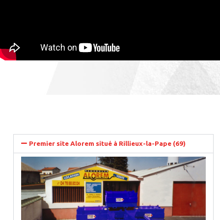
Premier site Alorem situé à Rillieux-la-Pape (69)