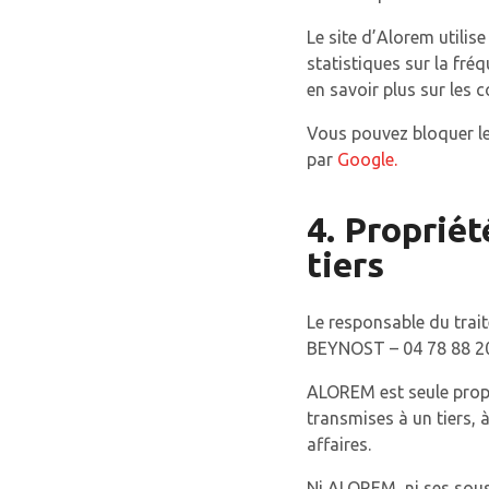
Le site d’Alorem utilis
statistiques sur la fré
en savoir plus sur les 
Vous pouvez bloquer le
par
Google
.
4. Propriét
tiers
Le responsable du trait
BEYNOST – 04 78 88 20
ALOREM est seule propri
transmises à un tiers, 
affaires.
Ni ALOREM, ni ses sous-