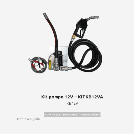
Kit pompe 12V – KITKB12VA
KB12V
POMPE DE TRANSFERT – GASOIL/GNR
Débit 40 L/min