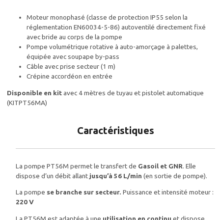
Moteur monophasé (classe de protection IP55 selon la
réglementation EN60034-5-86) autoventilé directement fixé
avec bride au corps de la pompe
Pompe volumétrique rotative à auto-amorçage à palettes,
équipée avec soupape by-pass
Câble avec prise secteur (1 m)
Crépine accordéon en entrée
Disponible en kit
avec 4 mètres de tuyau et pistolet automatique
(KITPT56MA)
Caractéristiques
La pompe PT56M permet le transfert de
Gasoil et GNR
. Elle
dispose d’un débit allant
jusqu’à 56 L/min
(en sortie de pompe).
La pompe
se branche sur
secteur.
Puissance et intensité moteur :
220 V
La PT56M est adaptée à une
utilisation en continu
et dispose